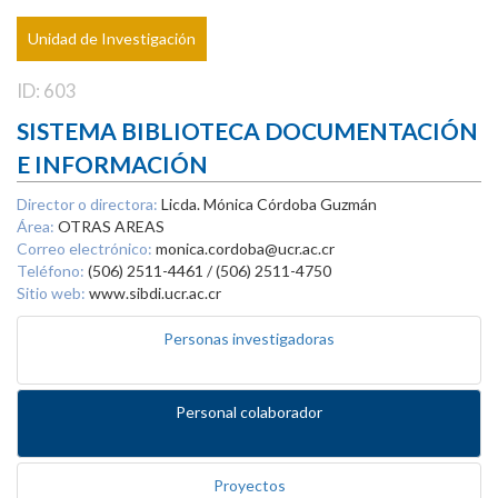
Unidad de Investigación
ID: 603
SISTEMA BIBLIOTECA DOCUMENTACIÓN
E INFORMACIÓN
Director o directora:
Licda. Mónica Córdoba Guzmán
Área:
OTRAS AREAS
Correo electrónico:
monica.cordoba@ucr.ac.cr
Teléfono:
(506) 2511-4461 / (506) 2511-4750
Sitio web:
www.sibdi.ucr.ac.cr
Personas investigadoras
Personal colaborador
Proyectos