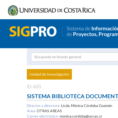
Investigador
Uni
Proyecto
Unidad de Investigación
inves
ID: 603
SISTEMA BIBLIOTECA DOCUMEN
Director o directora:
Licda. Mónica Córdoba Guzmán
Área:
OTRAS AREAS
Correo electrónico:
monica.cordoba@ucr.ac.cr