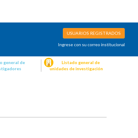
USUARIOS REGISTRADOS
Ingrese con su correo institucional
o general de
Listado general de
stigadores
unidades de investigación