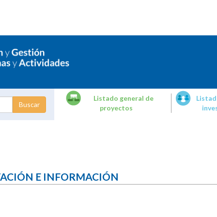
Listado general de
Listad
proyectos
inve
dades de
tigación
TACIÓN E INFORMACIÓN