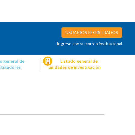
USUARIOS REGISTRADOS
Ingrese con su correo institucional
o general de
Listado general de
stigadores
unidades de investigación