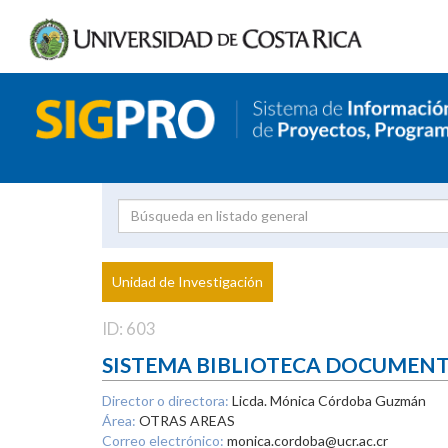
Investigador
Uni
Proyecto
Unidad de Investigación
inves
ID: 603
SISTEMA BIBLIOTECA DOCUMEN
Director o directora:
Licda. Mónica Córdoba Guzmán
Área:
OTRAS AREAS
Correo electrónico:
monica.cordoba@ucr.ac.cr