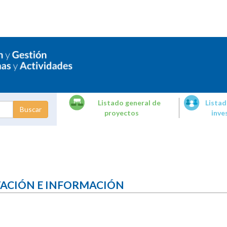
Listado general de
Listad
proyectos
inve
dades de
tigación
TACIÓN E INFORMACIÓN