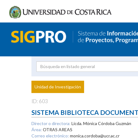
Investigador
Uni
Proyecto
Unidad de Investigación
inves
ID: 603
SISTEMA BIBLIOTECA DOCUMEN
Director o directora:
Licda. Mónica Córdoba Guzmán
Área:
OTRAS AREAS
Correo electrónico:
monica.cordoba@ucr.ac.cr