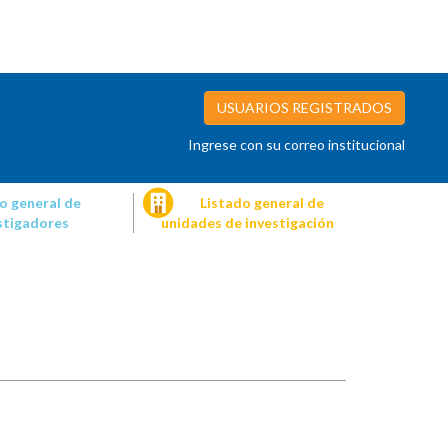
USUARIOS REGISTRADOS
Ingrese con su correo institucional
o general de
Listado general de
stigadores
unidades de investigación