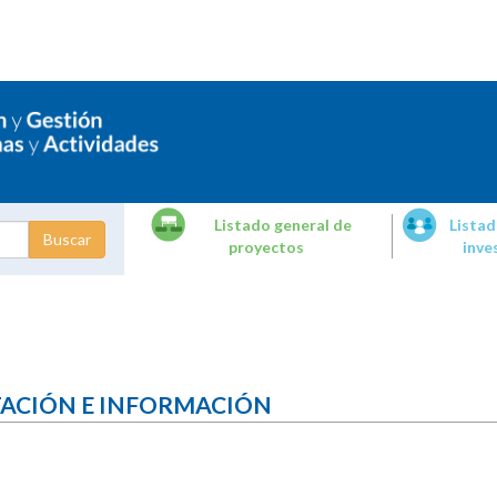
Listado general de
Listad
proyectos
inve
dades de
tigación
TACIÓN E INFORMACIÓN