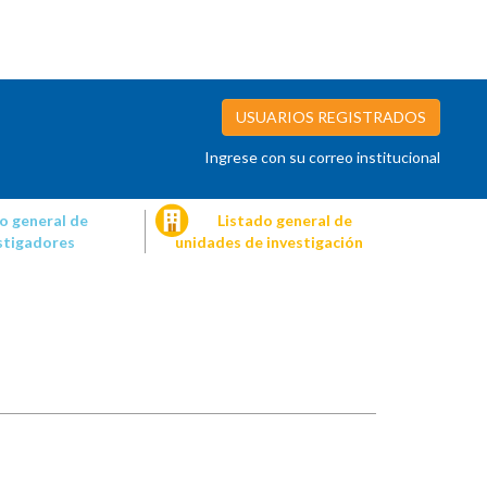
USUARIOS REGISTRADOS
Ingrese con su correo institucional
o general de
Listado general de
stigadores
unidades de investigación