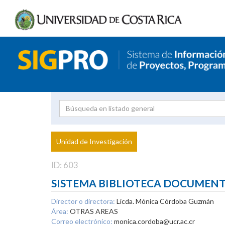
Investigador
Uni
Proyecto
Unidad de Investigación
inves
ID: 603
SISTEMA BIBLIOTECA DOCUMEN
Director o directora:
Licda. Mónica Córdoba Guzmán
Área:
OTRAS AREAS
Correo electrónico:
monica.cordoba@ucr.ac.cr