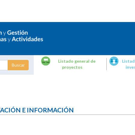
Listado general de
Listad
proyectos
inve
dades de
tigación
TACIÓN E INFORMACIÓN