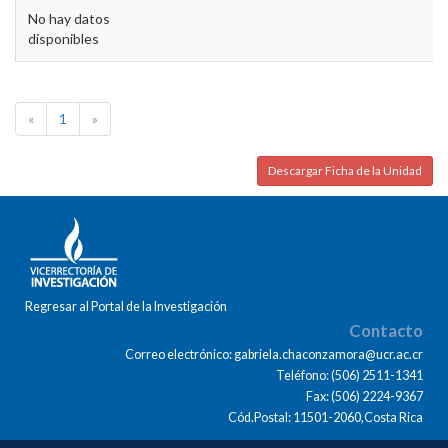
No hay datos
disponibles
«
1
»
Descargar Ficha de la Unidad
Regresar al Portal de la Investigación
Contacto
Correo electrónico: gabriela.chaconzamora@ucr.ac.cr
Teléfono: (506) 2511-1341
Fax: (506) 2224-9367
Cód.Postal: 11501-2060,Costa Rica