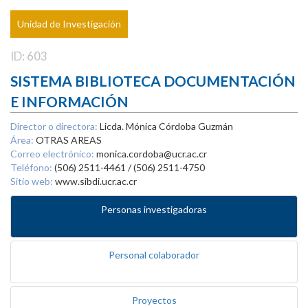
Unidad de Investigación
ID: 603
SISTEMA BIBLIOTECA DOCUMENTACIÓN
E INFORMACIÓN
Director o directora:
Licda. Mónica Córdoba Guzmán
Área:
OTRAS AREAS
Correo electrónico:
monica.cordoba@ucr.ac.cr
Teléfono:
(506) 2511-4461 / (506) 2511-4750
Sitio web:
www.sibdi.ucr.ac.cr
Personas investigadoras
Personal colaborador
Proyectos