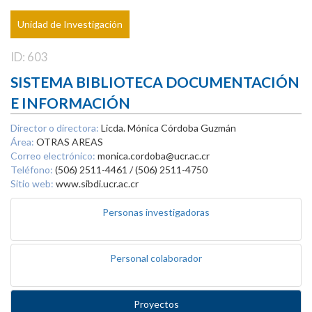
Unidad de Investigación
ID: 603
SISTEMA BIBLIOTECA DOCUMENTACIÓN
E INFORMACIÓN
Director o directora:
Licda. Mónica Córdoba Guzmán
Área:
OTRAS AREAS
Correo electrónico:
monica.cordoba@ucr.ac.cr
Teléfono:
(506) 2511-4461 / (506) 2511-4750
Sitio web:
www.sibdi.ucr.ac.cr
Personas investigadoras
Personal colaborador
Proyectos