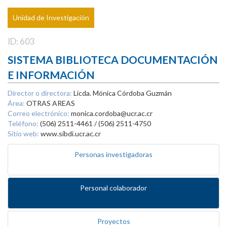
Unidad de Investigación
ID: 603
SISTEMA BIBLIOTECA DOCUMENTACIÓN
E INFORMACIÓN
Director o directora:
Licda. Mónica Córdoba Guzmán
Área:
OTRAS AREAS
Correo electrónico:
monica.cordoba@ucr.ac.cr
Teléfono:
(506) 2511-4461 / (506) 2511-4750
Sitio web:
www.sibdi.ucr.ac.cr
Personas investigadoras
Personal colaborador
Proyectos