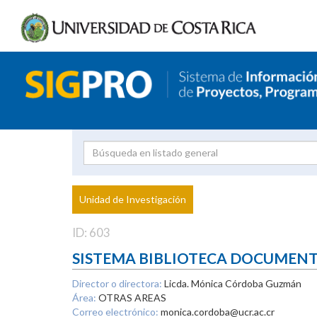
Investigador
Uni
Proyecto
Unidad de Investigación
inves
ID: 603
SISTEMA BIBLIOTECA DOCUMEN
Director o directora:
Licda. Mónica Córdoba Guzmán
Área:
OTRAS AREAS
Correo electrónico:
monica.cordoba@ucr.ac.cr