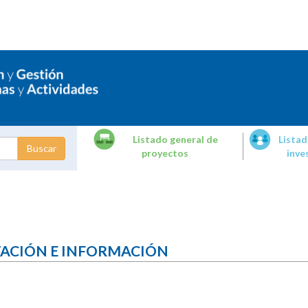
Listado general de
Listad
proyectos
inve
dades de
tigación
TACIÓN E INFORMACIÓN