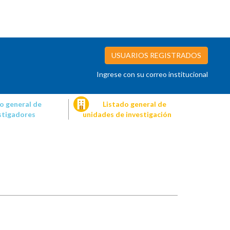
USUARIOS REGISTRADOS
Ingrese con su correo institucional
o general de
Listado general de
stigadores
unidades de investigación