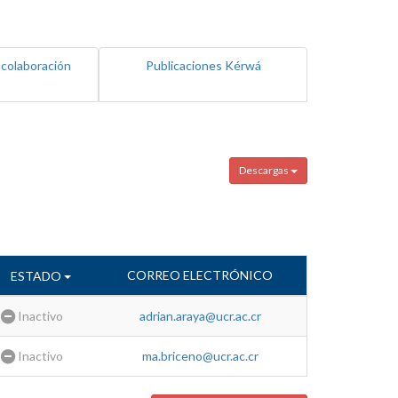
 colaboración
Publicaciones Kérwá
Descargas
CORREO ELECTRÓNICO
ESTADO
Inactivo
adrian.araya@ucr.ac.cr
Inactivo
ma.briceno@ucr.ac.cr