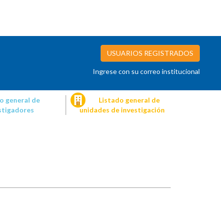
USUARIOS REGISTRADOS
Ingrese con su correo institucional
o general de
Listado general de
stigadores
unidades de investigación