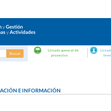
Listado general de
Listad
proyectos
inve
dades de
tigación
TACIÓN E INFORMACIÓN