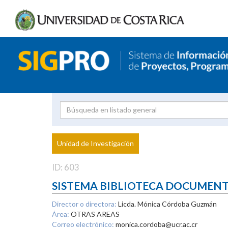
Investigador
Uni
Proyecto
Unidad de Investigación
inves
ID: 603
SISTEMA BIBLIOTECA DOCUMEN
Director o directora:
Licda. Mónica Córdoba Guzmán
Área:
OTRAS AREAS
Correo electrónico:
monica.cordoba@ucr.ac.cr