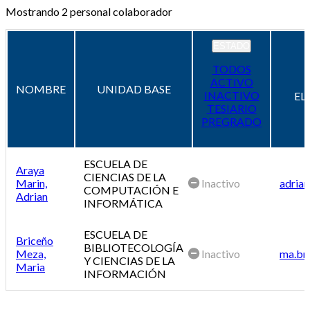
Mostrando
2
personal colaborador
ESTADO
TODOS
ACTIVO
NOMBRE
UNIDAD BASE
INACTIVO
EL
TESIARIO
PREGRADO
ESCUELA DE
Araya
CIENCIAS DE LA
Marin,
Inactivo
adrian
COMPUTACIÓN E
Adrian
INFORMÁTICA
ESCUELA DE
Briceño
BIBLIOTECOLOGÍA
Meza,
Inactivo
ma.br
Y CIENCIAS DE LA
Maria
INFORMACIÓN