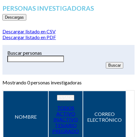
PERSONAS INVESTIGADORAS
Descargas
Descargar listado en CSV
Descargar listado en PDF
Buscar personas
Mostrando
0
personas investigadoras
ESTADO
TODOS
ACTIVO
CORREO
NOMBRE
INACTIVO
ELECTRÓNICO
TESIARIO
PREGRADO