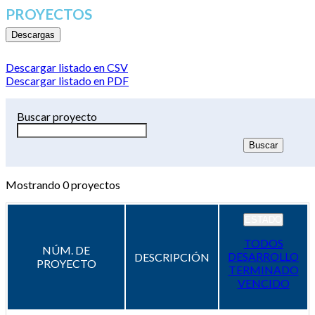
PROYECTOS
Descargas
Descargar listado en CSV
Descargar listado en PDF
Buscar proyecto
Mostrando
0
proyectos
ESTADO
TODOS
NÚM. DE
DESARROLLO
DESCRIPCIÓN
PROYECTO
TERMINADO
VENCIDO