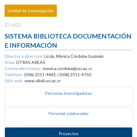
Unidad de Investigación
ID: 603
SISTEMA BIBLIOTECA DOCUMENTACIÓN
E INFORMACIÓN
Director o directora:
Licda. Mónica Córdoba Guzmán
Área:
OTRAS AREAS
Correo electrónico:
monica.cordoba@ucr.ac.cr
Teléfono:
(506) 2511-4461 / (506) 2511-4750
Sitio web:
www.sibdi.ucr.ac.cr
Personas investigadoras
Personal colaborador
Proyectos