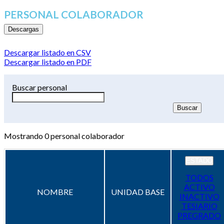
PERSONAL COLABORADOR
Descargas
Descargar listado en CSV
Descargar listado en PDF
Buscar personal
Mostrando
0
personal colaborador
ESTADO
TODOS
ACTIVO
NOMBRE
UNIDAD BASE
INACTIVO
TESIARIO
PREGRADO