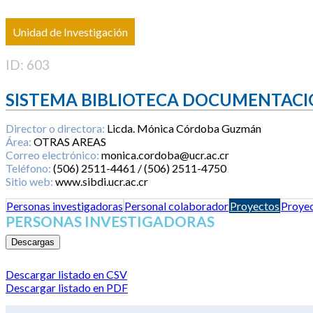
Unidad de Investigación
ID: 603
SISTEMA BIBLIOTECA DOCUMENTACI
Director o directora:
Licda. Mónica Córdoba Guzmán
Área:
OTRAS AREAS
Correo electrónico:
monica.cordoba@ucr.ac.cr
Teléfono:
(506) 2511-4461 / (506) 2511-4750
Sitio web:
www.sibdi.ucr.ac.cr
Personas investigadoras
Personal colaborador
Proyectos
Proyec
PERSONAS INVESTIGADORAS
Descargas
Descargar listado en CSV
Descargar listado en PDF