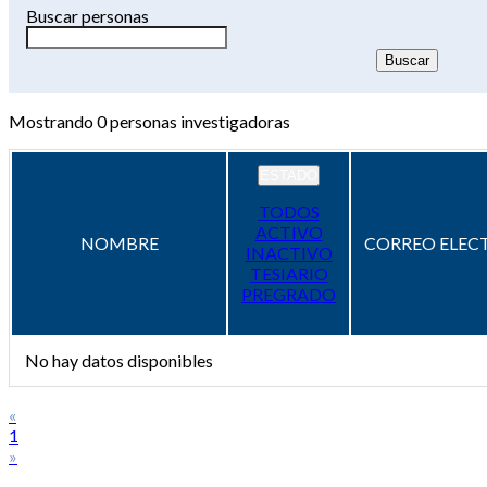
Buscar personas
Mostrando
0
personas investigadoras
ESTADO
TODOS
ACTIVO
NOMBRE
CORREO ELEC
INACTIVO
TESIARIO
PREGRADO
No hay datos disponibles
«
1
»