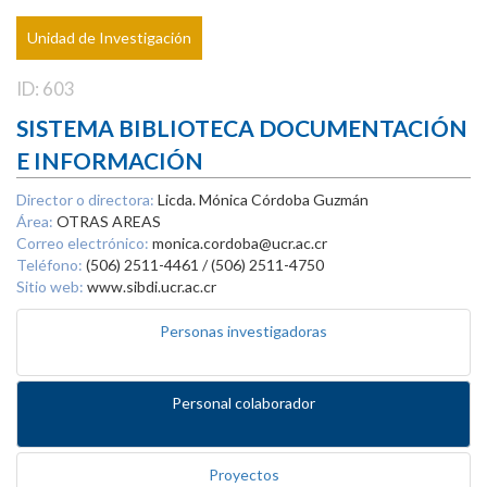
Unidad de Investigación
ID: 603
SISTEMA BIBLIOTECA DOCUMENTACIÓN
E INFORMACIÓN
Director o directora:
Licda. Mónica Córdoba Guzmán
Área:
OTRAS AREAS
Correo electrónico:
monica.cordoba@ucr.ac.cr
Teléfono:
(506) 2511-4461 / (506) 2511-4750
Sitio web:
www.sibdi.ucr.ac.cr
Personas investigadoras
Personal colaborador
Proyectos