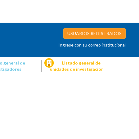
USUARIOS REGISTRADOS
Ingrese con su correo institucional
o general de
Listado general de
stigadores
unidades de investigación