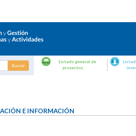
Listado general de
Listad
proyectos
inve
dades de
tigación
TACIÓN E INFORMACIÓN