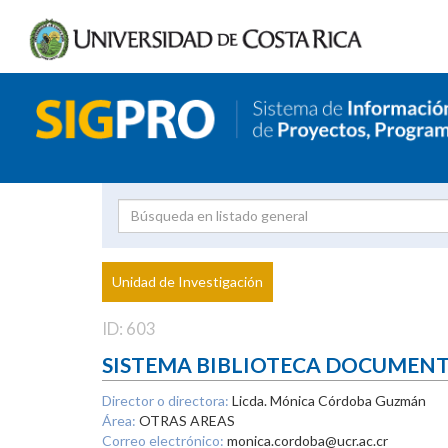
Investigador
Uni
Proyecto
Unidad de Investigación
inves
ID: 603
SISTEMA BIBLIOTECA DOCUMEN
Director o directora:
Licda. Mónica Córdoba Guzmán
Área:
OTRAS AREAS
Correo electrónico:
monica.cordoba@ucr.ac.cr