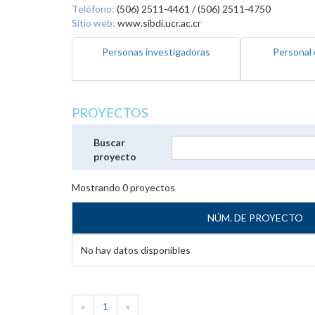
Teléfono:
(506) 2511-4461 / (506) 2511-4750
Sitio web:
www.sibdi.ucr.ac.cr
Personas investigadoras
Personal 
PROYECTOS
Buscar
proyecto
Mostrando
0
proyectos
NÚM. DE PROYECTO
No hay datos disponibles
«
1
»