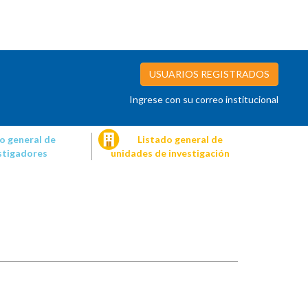
USUARIOS REGISTRADOS
Ingrese con su correo institucional
o general de
Listado general de
stigadores
unidades de investigación