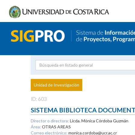
Investigador
Uni
Proyecto
Unidad de Investigación
inves
ID: 603
SISTEMA BIBLIOTECA DOCUMEN
Director o directora:
Licda. Mónica Córdoba Guzmán
Área:
OTRAS AREAS
Correo electrónico:
monica.cordoba@ucr.ac.cr