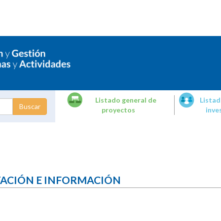
Listado general de
Listad
proyectos
inve
dades de
tigación
TACIÓN E INFORMACIÓN