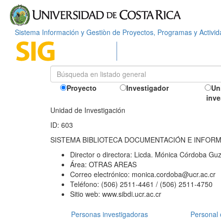
Sistema Información y Gestiòn de Proyectos, Programas y Activi
Proyecto
Investigador
Un
inve
Unidad de Investigación
ID: 603
SISTEMA BIBLIOTECA DOCUMENTACIÓN E INFOR
Director o directora:
Licda. Mónica Córdoba Gu
Área:
OTRAS AREAS
Correo electrónico:
monica.cordoba@ucr.ac.cr
Teléfono:
(506) 2511-4461 / (506) 2511-4750
Sitio web:
www.sibdi.ucr.ac.cr
Personas investigadoras
Personal 