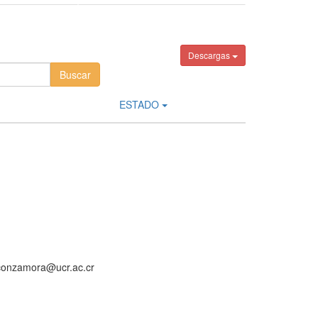
Descargas
ESTADO
aconzamora@ucr.ac.cr