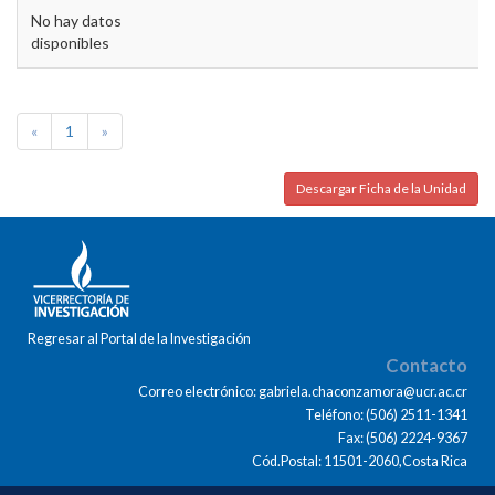
No hay datos
disponibles
«
1
»
Descargar Ficha de la Unidad
Regresar al Portal de la Investigación
Contacto
Correo electrónico: gabriela.chaconzamora@ucr.ac.cr
Teléfono: (506) 2511-1341
Fax: (506) 2224-9367
Cód.Postal: 11501-2060,Costa Rica