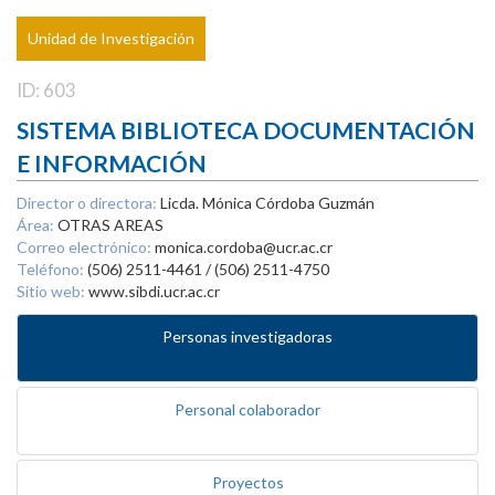
Unidad de Investigación
ID: 603
SISTEMA BIBLIOTECA DOCUMENTACIÓN
E INFORMACIÓN
Director o directora:
Licda. Mónica Córdoba Guzmán
Área:
OTRAS AREAS
Correo electrónico:
monica.cordoba@ucr.ac.cr
Teléfono:
(506) 2511-4461 / (506) 2511-4750
Sitio web:
www.sibdi.ucr.ac.cr
Personas investigadoras
Personal colaborador
Proyectos