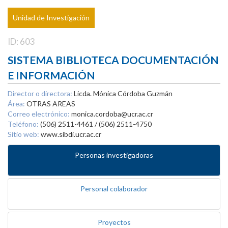
Unidad de Investigación
ID: 603
SISTEMA BIBLIOTECA DOCUMENTACIÓN
E INFORMACIÓN
Director o directora:
Licda. Mónica Córdoba Guzmán
Área:
OTRAS AREAS
Correo electrónico:
monica.cordoba@ucr.ac.cr
Teléfono:
(506) 2511-4461 / (506) 2511-4750
Sitio web:
www.sibdi.ucr.ac.cr
Personas investigadoras
Personal colaborador
Proyectos