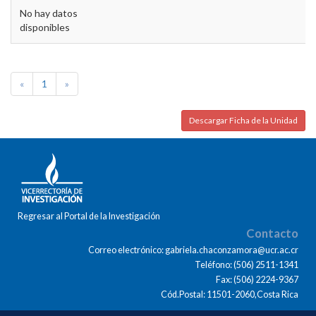
No hay datos
disponibles
«
1
»
Descargar Ficha de la Unidad
Regresar al Portal de la Investigación
Contacto
Correo electrónico: gabriela.chaconzamora@ucr.ac.cr
Teléfono: (506) 2511-1341
Fax: (506) 2224-9367
Cód.Postal: 11501-2060,Costa Rica