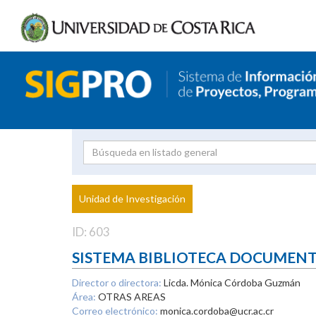
Investigador
Uni
Proyecto
Unidad de Investigación
inves
ID: 603
SISTEMA BIBLIOTECA DOCUMEN
Director o directora:
Licda. Mónica Córdoba Guzmán
Área:
OTRAS AREAS
Correo electrónico:
monica.cordoba@ucr.ac.cr