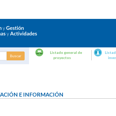
Listado general de
Listad
proyectos
inve
dades de
tigación
TACIÓN E INFORMACIÓN