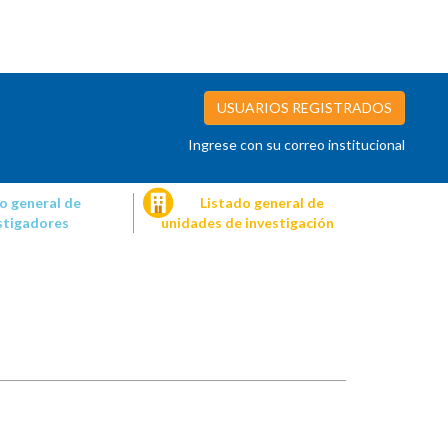
USUARIOS REGISTRADOS
Ingrese con su correo institucional
o general de
Listado general de
stigadores
unidades de investigación