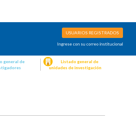
USUARIOS REGISTRADOS
Ingrese con su correo institucional
o general de
Listado general de
stigadores
unidades de investigación