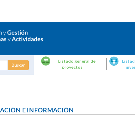
Listado general de
Listad
proyectos
inve
dades de
tigación
TACIÓN E INFORMACIÓN