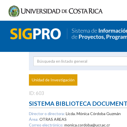
Investigador
Uni
Proyecto
Unidad de Investigación
inves
ID: 603
SISTEMA BIBLIOTECA DOCUMEN
Director o directora:
Licda. Mónica Córdoba Guzmán
Área:
OTRAS AREAS
Correo electrónico:
monica.cordoba@ucr.ac.cr