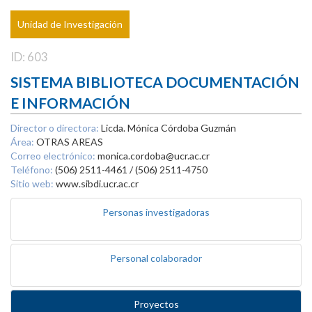
Unidad de Investigación
ID: 603
SISTEMA BIBLIOTECA DOCUMENTACIÓN
E INFORMACIÓN
Director o directora:
Licda. Mónica Córdoba Guzmán
Área:
OTRAS AREAS
Correo electrónico:
monica.cordoba@ucr.ac.cr
Teléfono:
(506) 2511-4461 / (506) 2511-4750
Sitio web:
www.sibdi.ucr.ac.cr
Personas investigadoras
Personal colaborador
Proyectos