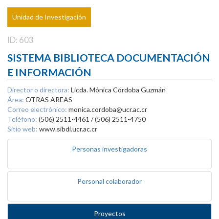
Unidad de Investigación
ID: 603
SISTEMA BIBLIOTECA DOCUMENTACIÓN
E INFORMACIÓN
Director o directora:
Licda. Mónica Córdoba Guzmán
Área:
OTRAS AREAS
Correo electrónico:
monica.cordoba@ucr.ac.cr
Teléfono:
(506) 2511-4461 / (506) 2511-4750
Sitio web:
www.sibdi.ucr.ac.cr
Personas investigadoras
Personal colaborador
Proyectos