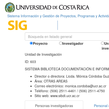
Sistema Información y Gestiòn de Proyectos, Programas y Activi
Proyecto
Investigador
Un
inve
Unidad de Investigación
ID: 603
SISTEMA BIBLIOTECA DOCUMENTACIÓN E INFOR
Director o directora:
Licda. Mónica Córdoba Gu
Área:
OTRAS AREAS
Correo electrónico:
monica.cordoba@ucr.ac.cr
Teléfono:
(506) 2511-4461 / (506) 2511-4750
Sitio web:
www.sibdi.ucr.ac.cr
Personas investigadoras
Personal 