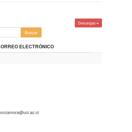
Descargas
CORREO ELECTRÓNICO
aconzamora@ucr.ac.cr