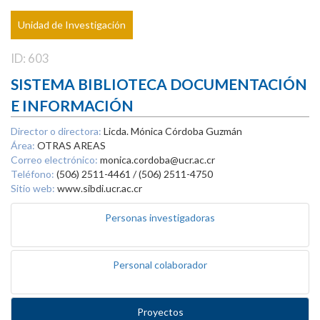
Unidad de Investigación
ID: 603
SISTEMA BIBLIOTECA DOCUMENTACIÓN
E INFORMACIÓN
Director o directora:
Licda. Mónica Córdoba Guzmán
Área:
OTRAS AREAS
Correo electrónico:
monica.cordoba@ucr.ac.cr
Teléfono:
(506) 2511-4461 / (506) 2511-4750
Sitio web:
www.sibdi.ucr.ac.cr
Personas investigadoras
Personal colaborador
Proyectos