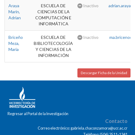
Araya
ESCUELA DE
Inactivo
adrian.araya@u
Marin,
CIENCIAS DE LA
Adrian
COMPUTACIÓN E
INFORMÁTICA
Briceño
ESCUELA DE
Inactivo
ma.briceno@u
Meza,
BIBLIOTECOLOGÍA
Maria
Y CIENCIAS DE LA
INFORMACIÓN
Descargar Ficha de la Unidad
Regresar al Portal de la Investigación
Contacto
Correo electrónico: gabriela.chaconzamora@ucr.ac.cr
Teléfono: (506) 2511-1341