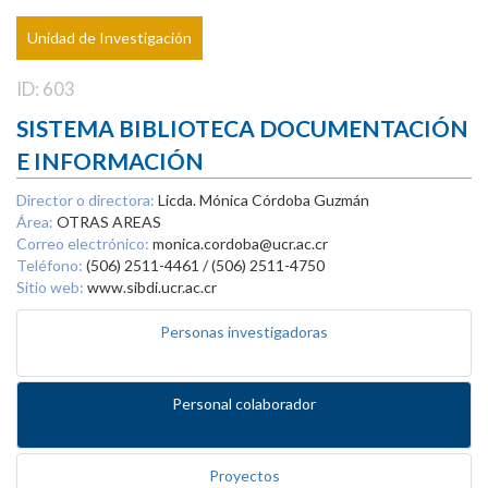
Unidad de Investigación
ID: 603
SISTEMA BIBLIOTECA DOCUMENTACIÓN
E INFORMACIÓN
Director o directora:
Licda. Mónica Córdoba Guzmán
Área:
OTRAS AREAS
Correo electrónico:
monica.cordoba@ucr.ac.cr
Teléfono:
(506) 2511-4461 / (506) 2511-4750
Sitio web:
www.sibdi.ucr.ac.cr
Personas investigadoras
Personal colaborador
Proyectos