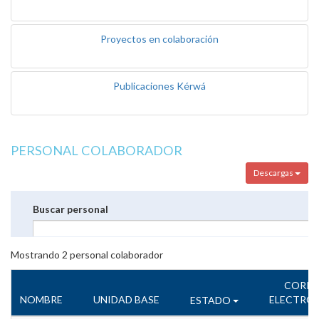
Proyectos en colaboración
Publicaciones Kérwá
PERSONAL COLABORADOR
Descargas
Buscar personal
Mostrando
2
personal colaborador
CORR
NOMBRE
UNIDAD BASE
ELECTRÓ
ESTADO