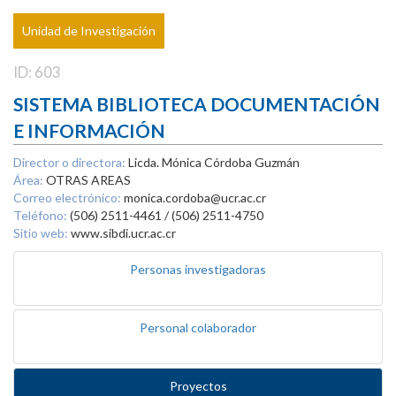
Unidad de Investigación
ID: 603
SISTEMA BIBLIOTECA DOCUMENTACIÓN
E INFORMACIÓN
Director o directora:
Licda. Mónica Córdoba Guzmán
Área:
OTRAS AREAS
Correo electrónico:
monica.cordoba@ucr.ac.cr
Teléfono:
(506) 2511-4461 / (506) 2511-4750
Sitio web:
www.sibdi.ucr.ac.cr
Personas investigadoras
Personal colaborador
Proyectos