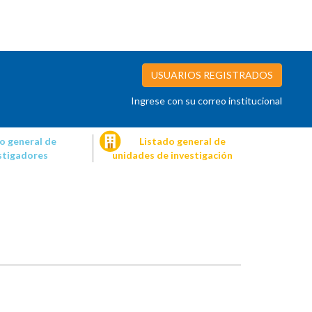
USUARIOS REGISTRADOS
Ingrese con su correo institucional
o general de
Listado general de
stigadores
unidades de investigación