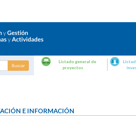
Listado general de
Listad
proyectos
inve
dades de
tigación
TACIÓN E INFORMACIÓN