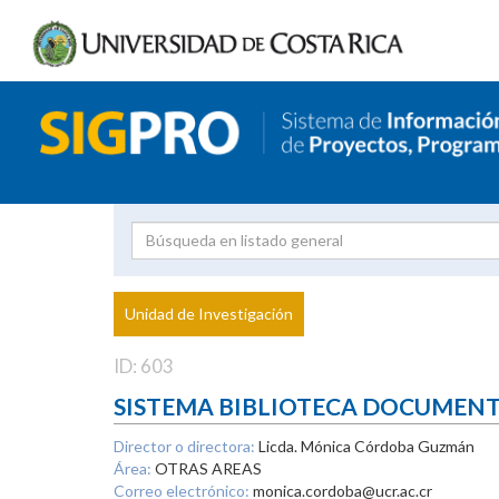
Investigador
Uni
Proyecto
Unidad de Investigación
inves
ID: 603
SISTEMA BIBLIOTECA DOCUMEN
Director o directora:
Licda. Mónica Córdoba Guzmán
Área:
OTRAS AREAS
Correo electrónico:
monica.cordoba@ucr.ac.cr