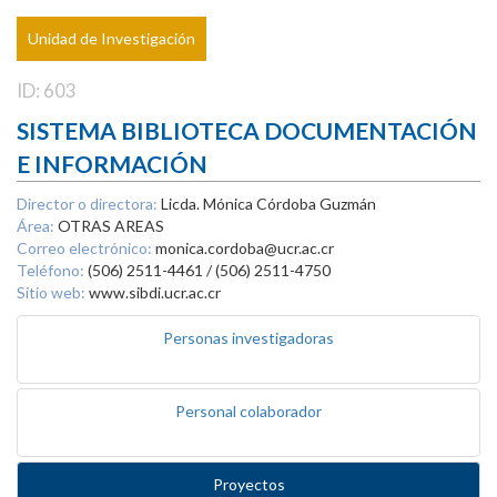
Unidad de Investigación
ID: 603
SISTEMA BIBLIOTECA DOCUMENTACIÓN
E INFORMACIÓN
Director o directora:
Licda. Mónica Córdoba Guzmán
Área:
OTRAS AREAS
Correo electrónico:
monica.cordoba@ucr.ac.cr
Teléfono:
(506) 2511-4461 / (506) 2511-4750
Sitio web:
www.sibdi.ucr.ac.cr
Personas investigadoras
Personal colaborador
Proyectos