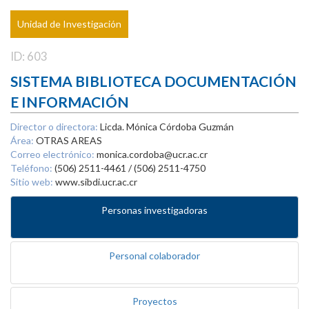
Unidad de Investigación
ID: 603
SISTEMA BIBLIOTECA DOCUMENTACIÓN
E INFORMACIÓN
Director o directora:
Licda. Mónica Córdoba Guzmán
Área:
OTRAS AREAS
Correo electrónico:
monica.cordoba@ucr.ac.cr
Teléfono:
(506) 2511-4461 / (506) 2511-4750
Sitio web:
www.sibdi.ucr.ac.cr
Personas investigadoras
Personal colaborador
Proyectos