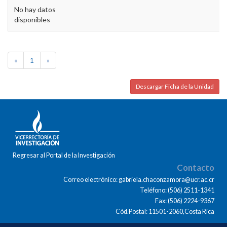
No hay datos
disponibles
«
1
»
Descargar Ficha de la Unidad
Regresar al Portal de la Investigación
Contacto
Correo electrónico: gabriela.chaconzamora@ucr.ac.cr
Teléfono: (506) 2511-1341
Fax: (506) 2224-9367
Cód.Postal: 11501-2060,Costa Rica