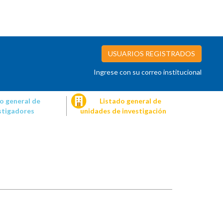
USUARIOS REGISTRADOS
Ingrese con su correo institucional
o general de
Listado general de
stigadores
unidades de investigación