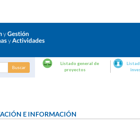
Listado general de
Listad
proyectos
inve
dades de
tigación
TACIÓN E INFORMACIÓN