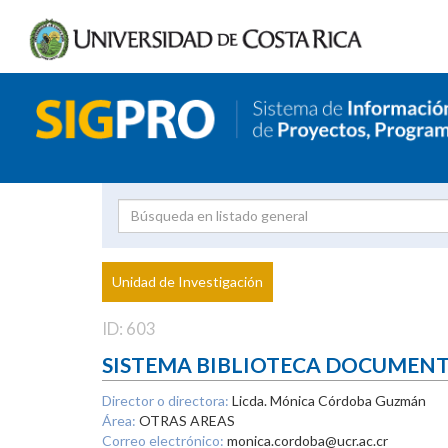
Investigador
Uni
Proyecto
Unidad de Investigación
inves
ID: 603
SISTEMA BIBLIOTECA DOCUMEN
Director o directora:
Licda. Mónica Córdoba Guzmán
Área:
OTRAS AREAS
Correo electrónico:
monica.cordoba@ucr.ac.cr