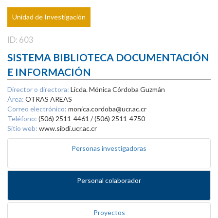
Unidad de Investigación
ID: 603
SISTEMA BIBLIOTECA DOCUMENTACIÓN
E INFORMACIÓN
Director o directora:
Licda. Mónica Córdoba Guzmán
Área:
OTRAS AREAS
Correo electrónico:
monica.cordoba@ucr.ac.cr
Teléfono:
(506) 2511-4461 / (506) 2511-4750
Sitio web:
www.sibdi.ucr.ac.cr
Personas investigadoras
Personal colaborador
Proyectos