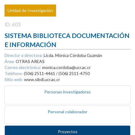
Unidad de Investigación
ID: 603
SISTEMA BIBLIOTECA DOCUMENTACIÓN
E INFORMACIÓN
Director o directora:
Licda. Mónica Córdoba Guzmán
Área:
OTRAS AREAS
Correo electrónico:
monica.cordoba@ucr.ac.cr
Teléfono:
(506) 2511-4461 / (506) 2511-4750
Sitio web:
www.sibdi.ucr.ac.cr
Personas investigadoras
Personal colaborador
Proyectos