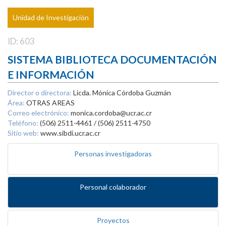
Unidad de Investigación
ID: 603
SISTEMA BIBLIOTECA DOCUMENTACIÓN
E INFORMACIÓN
Director o directora:
Licda. Mónica Córdoba Guzmán
Área:
OTRAS AREAS
Correo electrónico:
monica.cordoba@ucr.ac.cr
Teléfono:
(506) 2511-4461 / (506) 2511-4750
Sitio web:
www.sibdi.ucr.ac.cr
Personas investigadoras
Personal colaborador
Proyectos