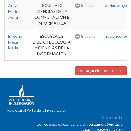
Araya
ESCUELA DE
Inactivo
adrian.araya@u
Marin,
CIENCIAS DE LA
Adrian
COMPUTACIÓN E
INFORMÁTICA
Briceño
ESCUELA DE
Inactivo
ma.briceno@u
Meza,
BIBLIOTECOLOGÍA
Maria
Y CIENCIAS DE LA
INFORMACIÓN
Descargar Ficha de la Unidad
Regresar al Portal de la Investigación
Contacto
Correo electrónico: gabriela.chaconzamora@ucr.ac.cr
Teléfono: (506) 2511-1341