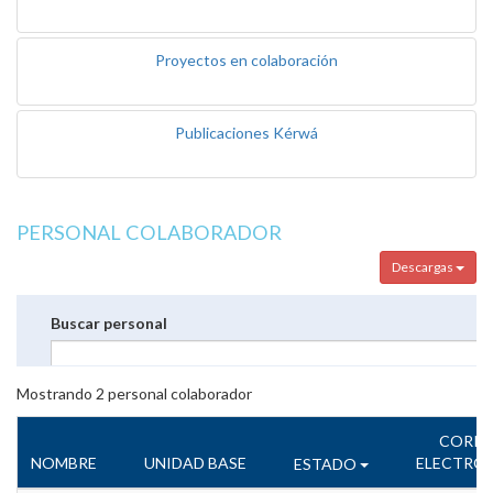
Proyectos en colaboración
Publicaciones Kérwá
PERSONAL COLABORADOR
Descargas
Buscar personal
Mostrando
2
personal colaborador
CORR
NOMBRE
UNIDAD BASE
ELECTRÓ
ESTADO