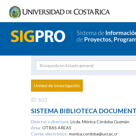
Investigador
Uni
Proyecto
Unidad de Investigación
inves
ID: 603
SISTEMA BIBLIOTECA DOCUMEN
Director o directora:
Licda. Mónica Córdoba Guzmán
Área:
OTRAS AREAS
Correo electrónico:
monica.cordoba@ucr.ac.cr