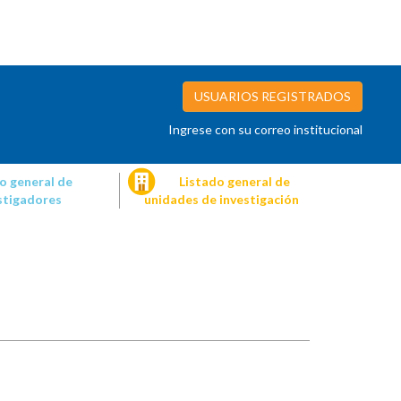
USUARIOS REGISTRADOS
Ingrese con su correo institucional
o general de
Listado general de
stigadores
unidades de investigación