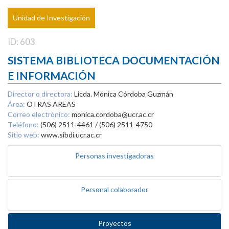
Unidad de Investigación
ID: 603
SISTEMA BIBLIOTECA DOCUMENTACIÓN
E INFORMACIÓN
Director o directora:
Licda. Mónica Córdoba Guzmán
Área:
OTRAS AREAS
Correo electrónico:
monica.cordoba@ucr.ac.cr
Teléfono:
(506) 2511-4461 / (506) 2511-4750
Sitio web:
www.sibdi.ucr.ac.cr
Personas investigadoras
Personal colaborador
Proyectos