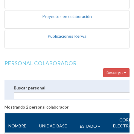
Proyectos en colaboración
Publicaciones Kérwá
PERSONAL COLABORADOR
Descargas
Buscar personal
Mostrando
2
personal colaborador
CORR
NOMBRE
UNIDAD BASE
ELECTRÓ
ESTADO