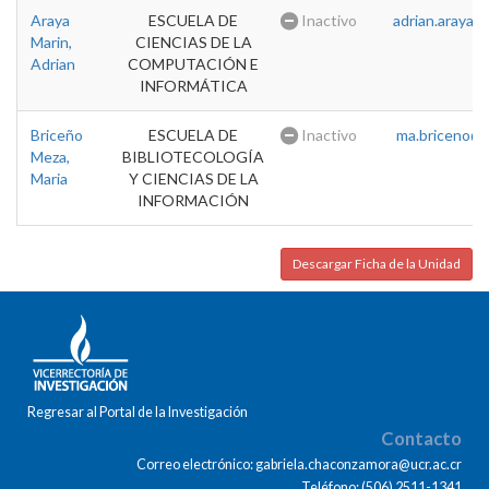
Araya
ESCUELA DE
Inactivo
adrian.araya@u
Marin,
CIENCIAS DE LA
Adrian
COMPUTACIÓN E
INFORMÁTICA
Briceño
ESCUELA DE
Inactivo
ma.briceno@u
Meza,
BIBLIOTECOLOGÍA
Maria
Y CIENCIAS DE LA
INFORMACIÓN
Descargar Ficha de la Unidad
Regresar al Portal de la Investigación
Contacto
Correo electrónico: gabriela.chaconzamora@ucr.ac.cr
Teléfono: (506) 2511-1341