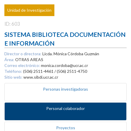
Unidad de Investigación
ID: 603
SISTEMA BIBLIOTECA DOCUMENTACIÓN
E INFORMACIÓN
Director o directora:
Licda. Mónica Córdoba Guzmán
Área:
OTRAS AREAS
Correo electrónico:
monica.cordoba@ucr.ac.cr
Teléfono:
(506) 2511-4461 / (506) 2511-4750
Sitio web:
www.sibdi.ucr.ac.cr
Personas investigadoras
Personal colaborador
Proyectos