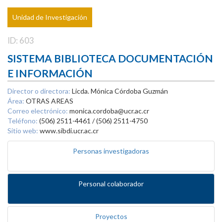
Unidad de Investigación
ID: 603
SISTEMA BIBLIOTECA DOCUMENTACIÓN
E INFORMACIÓN
Director o directora:
Licda. Mónica Córdoba Guzmán
Área:
OTRAS AREAS
Correo electrónico:
monica.cordoba@ucr.ac.cr
Teléfono:
(506) 2511-4461 / (506) 2511-4750
Sitio web:
www.sibdi.ucr.ac.cr
Personas investigadoras
Personal colaborador
Proyectos