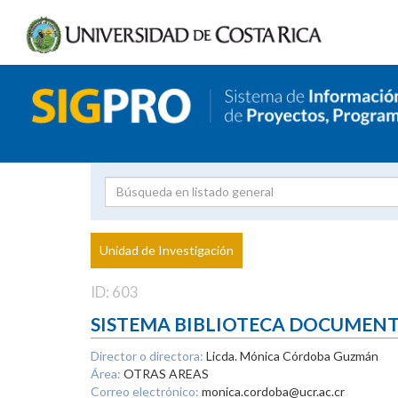
Investigador
Uni
Proyecto
Unidad de Investigación
inves
ID: 603
SISTEMA BIBLIOTECA DOCUMEN
Director o directora:
Licda. Mónica Córdoba Guzmán
Área:
OTRAS AREAS
Correo electrónico:
monica.cordoba@ucr.ac.cr