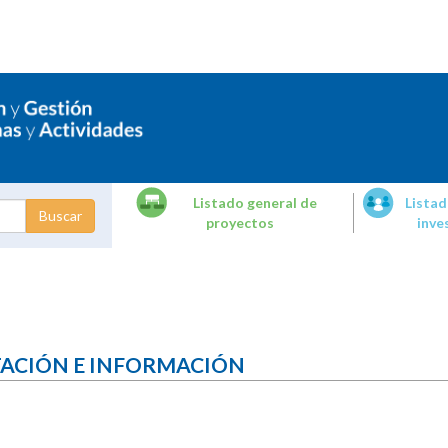
Listado general de
Listad
proyectos
inve
dades de
tigación
TACIÓN E INFORMACIÓN