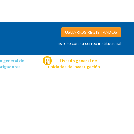
USUARIOS REGISTRADOS
Ingrese con su correo institucional
o general de
Listado general de
stigadores
unidades de investigación