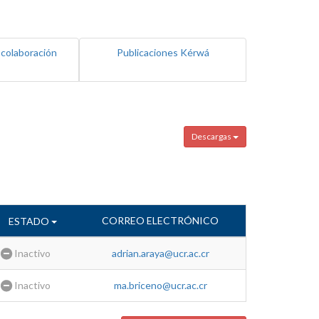
 colaboración
Publicaciones Kérwá
Descargas
CORREO ELECTRÓNICO
ESTADO
Inactivo
adrian.araya@ucr.ac.cr
Inactivo
ma.briceno@ucr.ac.cr