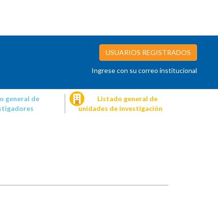
USUARIOS REGISTRADOS
Ingrese con su correo institucional
o general de
Listado general de
stigadores
unidades de investigación