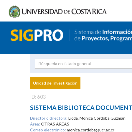
Investigador
Uni
Proyecto
Unidad de Investigación
inves
ID: 603
SISTEMA BIBLIOTECA DOCUMEN
Director o directora:
Licda. Mónica Córdoba Guzmán
Área:
OTRAS AREAS
Correo electrónico:
monica.cordoba@ucr.ac.cr