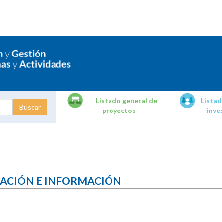
Listado general de
Listad
proyectos
inve
dades de
tigación
TACIÓN E INFORMACIÓN