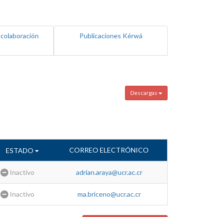
 colaboración
Publicaciones Kérwá
Descargas
CORREO ELECTRÓNICO
ESTADO
Inactivo
adrian.araya@ucr.ac.cr
Inactivo
ma.briceno@ucr.ac.cr