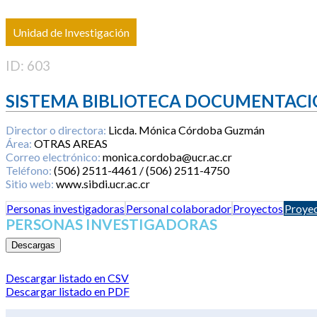
Unidad de Investigación
ID: 603
SISTEMA BIBLIOTECA DOCUMENTACI
Director o directora:
Licda. Mónica Córdoba Guzmán
Área:
OTRAS AREAS
Correo electrónico:
monica.cordoba@ucr.ac.cr
Teléfono:
(506) 2511-4461 / (506) 2511-4750
Sitio web:
www.sibdi.ucr.ac.cr
Personas investigadoras
Personal colaborador
Proyectos
Proyec
PERSONAS INVESTIGADORAS
Descargas
Descargar listado en CSV
Descargar listado en PDF