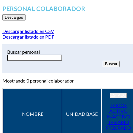
PERSONAL COLABORADOR
Descargas
Descargar listado en CSV
Descargar listado en PDF
Buscar personal
Mostrando
0
personal colaborador
ESTADO
TODOS
ACTIVO
NOMBRE
UNIDAD BASE
INACTIVO
TESIARIO
PREGRADO