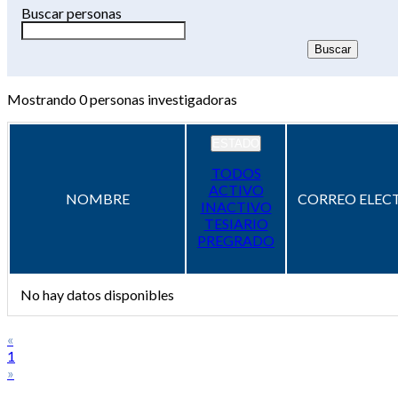
Buscar personas
Mostrando
0
personas investigadoras
ESTADO
TODOS
ACTIVO
NOMBRE
CORREO ELEC
INACTIVO
TESIARIO
PREGRADO
No hay datos disponibles
«
1
»