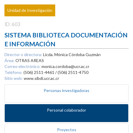
Unidad de Investigación
ID: 603
SISTEMA BIBLIOTECA DOCUMENTACIÓN
E INFORMACIÓN
Director o directora:
Licda. Mónica Córdoba Guzmán
Área:
OTRAS AREAS
Correo electrónico:
monica.cordoba@ucr.ac.cr
Teléfono:
(506) 2511-4461 / (506) 2511-4750
Sitio web:
www.sibdi.ucr.ac.cr
Personas investigadoras
Personal colaborador
Proyectos