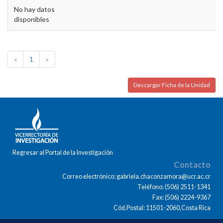
No hay datos
disponibles
«
1
»
Descargar Ficha de la Unidad
Regresar al Portal de la Investigación
Contacto
Correo electrónico: gabriela.chaconzamora@ucr.ac.cr
Teléfono: (506) 2511-1341
Fax: (506) 2224-9367
Cód.Postal: 11501-2060,Costa Rica