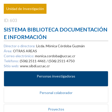
Unidad de Investigación
ID: 603
SISTEMA BIBLIOTECA DOCUMENTACIÓN
E INFORMACIÓN
Director o directora:
Licda. Mónica Córdoba Guzmán
Área:
OTRAS AREAS
Correo electrónico:
monica.cordoba@ucr.ac.cr
Teléfono:
(506) 2511-4461 / (506) 2511-4750
Sitio web:
www.sibdi.ucr.ac.cr
Personas investigadoras
Personal colaborador
Proyectos