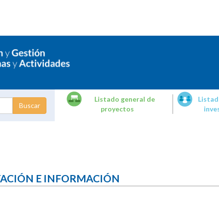
Listado general de
Listad
proyectos
inve
dades de
tigación
TACIÓN E INFORMACIÓN