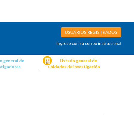
USUARIOS REGISTRADOS
Ingrese con su correo institucional
o general de
Listado general de
stigadores
unidades de investigación