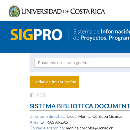
Investigador
Uni
Proyecto
Unidad de Investigación
inves
ID: 603
SISTEMA BIBLIOTECA DOCUMEN
Director o directora:
Licda. Mónica Córdoba Guzmán
Área:
OTRAS AREAS
Correo electrónico:
monica.cordoba@ucr.ac.cr