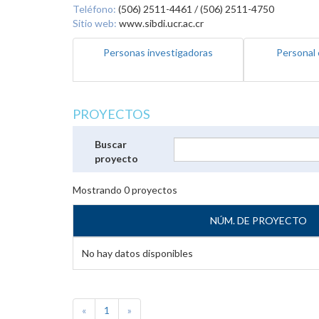
Teléfono:
(506) 2511-4461 / (506) 2511-4750
Sitio web:
www.sibdi.ucr.ac.cr
Personas investigadoras
Personal 
PROYECTOS
Buscar
proyecto
Mostrando
0
proyectos
NÚM. DE PROYECTO
No hay datos disponibles
«
1
»