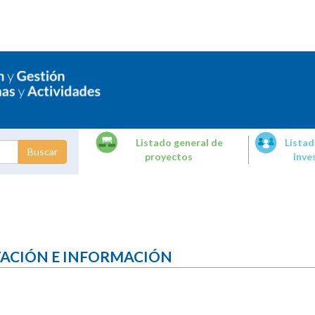
Listado general de
Listad
proyectos
inve
dades de
tigación
TACIÓN E INFORMACIÓN