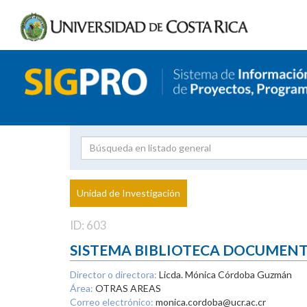
Investigador
Uni
Proyecto
Unidad de Investigación
inves
ID: 603
SISTEMA BIBLIOTECA DOCUMEN
Director o directora:
Licda. Mónica Córdoba Guzmán
Área:
OTRAS AREAS
Correo electrónico:
monica.cordoba@ucr.ac.cr