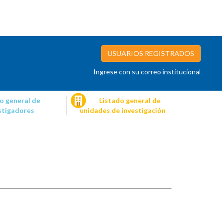
USUARIOS REGISTRADOS
Ingrese con su correo institucional
o general de
Listado general de
stigadores
unidades de investigación