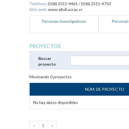
Teléfono:
(506) 2511-4461 / (506) 2511-4750
Sitio web:
www.sibdi.ucr.ac.cr
Personas investigadoras
Personal 
PROYECTOS
Buscar
proyecto
Mostrando
0
proyectos
NÚM. DE PROYECTO
No hay datos disponibles
«
1
»