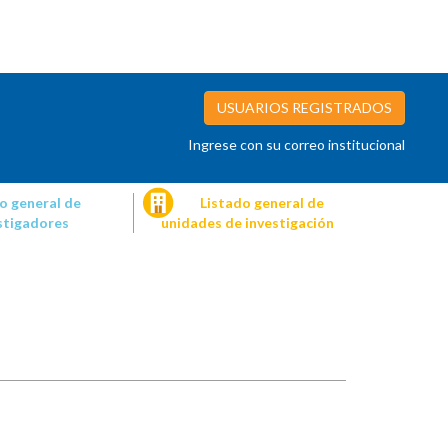
USUARIOS REGISTRADOS
Ingrese con su correo institucional
o general de
Listado general de
stigadores
unidades de investigación