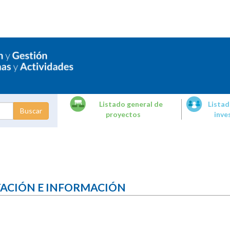
Listado general de
Listad
proyectos
inve
dades de
tigación
TACIÓN E INFORMACIÓN