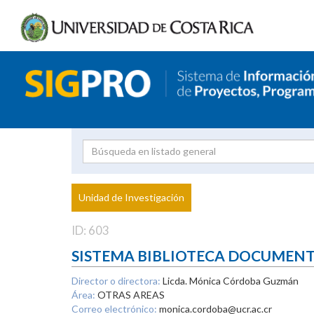
Investigador
Uni
Proyecto
Unidad de Investigación
inves
ID: 603
SISTEMA BIBLIOTECA DOCUMEN
Director o directora:
Licda. Mónica Córdoba Guzmán
Área:
OTRAS AREAS
Correo electrónico:
monica.cordoba@ucr.ac.cr