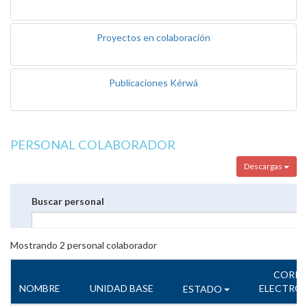
Proyectos en colaboración
Publicaciones Kérwá
PERSONAL COLABORADOR
Descargas
Buscar personal
Mostrando
2
personal colaborador
CORR
NOMBRE
UNIDAD BASE
ELECTRÓ
ESTADO