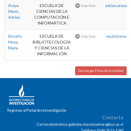
Araya
ESCUELA DE
Inactivo
adrian.araya@u
Marin,
CIENCIAS DE LA
Adrian
COMPUTACIÓN E
INFORMÁTICA
Briceño
ESCUELA DE
Inactivo
ma.briceno@u
Meza,
BIBLIOTECOLOGÍA
Maria
Y CIENCIAS DE LA
INFORMACIÓN
Descargar Ficha de la Unidad
Regresar al Portal de la Investigación
Contacto
Correo electrónico: gabriela.chaconzamora@ucr.ac.cr
Teléfono: (506) 2511-1341