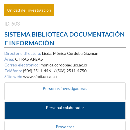
Unidad de Investigación
ID: 603
SISTEMA BIBLIOTECA DOCUMENTACIÓN
E INFORMACIÓN
Director o directora:
Licda. Mónica Córdoba Guzmán
Área:
OTRAS AREAS
Correo electrónico:
monica.cordoba@ucr.ac.cr
Teléfono:
(506) 2511-4461 / (506) 2511-4750
Sitio web:
www.sibdi.ucr.ac.cr
Personas investigadoras
Personal colaborador
Proyectos