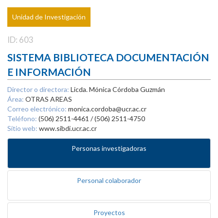
Unidad de Investigación
ID: 603
SISTEMA BIBLIOTECA DOCUMENTACIÓN
E INFORMACIÓN
Director o directora:
Licda. Mónica Córdoba Guzmán
Área:
OTRAS AREAS
Correo electrónico:
monica.cordoba@ucr.ac.cr
Teléfono:
(506) 2511-4461 / (506) 2511-4750
Sitio web:
www.sibdi.ucr.ac.cr
Personas investigadoras
Personal colaborador
Proyectos