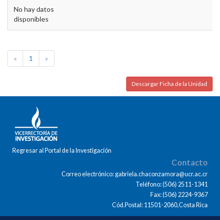
No hay datos
disponibles
«
1
»
Descargar Ficha de la Unidad
Regresar al Portal de la Investigación
Contacto
Correo electrónico: gabriela.chaconzamora@ucr.ac.cr
Teléfono: (506) 2511-1341
Fax: (506) 2224-9367
Cód.Postal: 11501-2060,Costa Rica