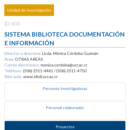
Unidad de Investigación
ID: 603
SISTEMA BIBLIOTECA DOCUMENTACIÓN
E INFORMACIÓN
Director o directora:
Licda. Mónica Córdoba Guzmán
Área:
OTRAS AREAS
Correo electrónico:
monica.cordoba@ucr.ac.cr
Teléfono:
(506) 2511-4461 / (506) 2511-4750
Sitio web:
www.sibdi.ucr.ac.cr
Personas investigadoras
Personal colaborador
Proyectos