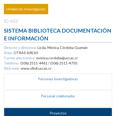
Unidad de Investigación
ID: 603
SISTEMA BIBLIOTECA DOCUMENTACIÓN
E INFORMACIÓN
Director o directora:
Licda. Mónica Córdoba Guzmán
Área:
OTRAS AREAS
Correo electrónico:
monica.cordoba@ucr.ac.cr
Teléfono:
(506) 2511-4461 / (506) 2511-4750
Sitio web:
www.sibdi.ucr.ac.cr
Personas investigadoras
Personal colaborador
Proyectos